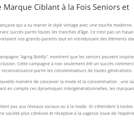
 Marque Ciblant à la Fois Seniors et
ançaise qui a su marier le style vintage avec une touche moderne.
ranc succès parmi toutes les tranches d’âge. Ce n’est pas un hasar
portaient nos grands-parents tout en introduisant des éléments da
campagne “Aging Boldly”, montrent que les seniors peuvent inspire
l’inclusion. Cette campagne a non seulement été un succès commerci
la reconnaissance parmi les consommateurs de toutes générations.
 nouvelle manière de concevoir la mode et la consommation : une o
renant en compte ces dynamiques intergénérationnelles, les marque
itent pas aux réseaux sociaux ou à la mode. Ils s’étendent à toutes 
e société plus cohésive et réceptive à la sagesse issue de l’expéri