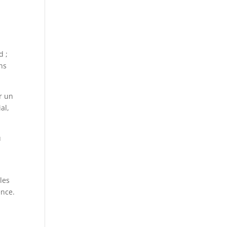
d ;
ns
r un
al,
ù
s
les
ence.