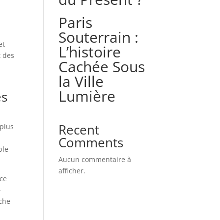
Paris
Souterrain :
et
L’histoire
t des
Cachée Sous
la Ville
Lumière
es
Recent
 plus
Comments
ble
Aucun commentaire à
afficher.
rce
-
oche