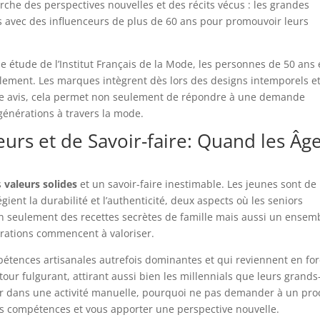
rche des perspectives nouvelles et des récits vécus : les grandes
s avec des influenceurs de plus de 60 ans pour promouvoir leurs
 étude de l’Institut Français de la Mode, les personnes de 50 ans 
lement. Les marques intègrent dès lors des designs intemporels e
notre avis, cela permet non seulement de répondre à une demande
générations à travers la mode.
eurs et de Savoir-faire: Quand les Âg
s
valeurs solides
et un savoir-faire inestimable. Les jeunes sont de
gient la durabilité et l’authenticité, deux aspects où les seniors
n seulement des recettes secrètes de famille mais aussi un ensem
érations commencent à valoriser.
étences artisanales autrefois dominantes et qui reviennent en fo
etour fulgurant, attirant aussi bien les millennials que leurs grands
er dans une activité manuelle, pourquoi ne pas demander à un pr
 vos compétences et vous apporter une perspective nouvelle.