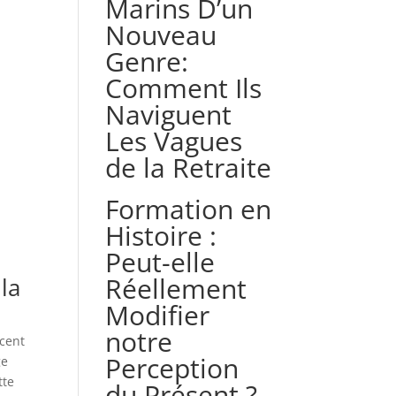
Marins D’un
Nouveau
Genre:
Comment Ils
Naviguent
Les Vagues
de la Retraite
Formation en
Histoire :
Peut-elle
Réellement
la
Modifier
notre
ncent
Perception
ge
tte
du Présent ?